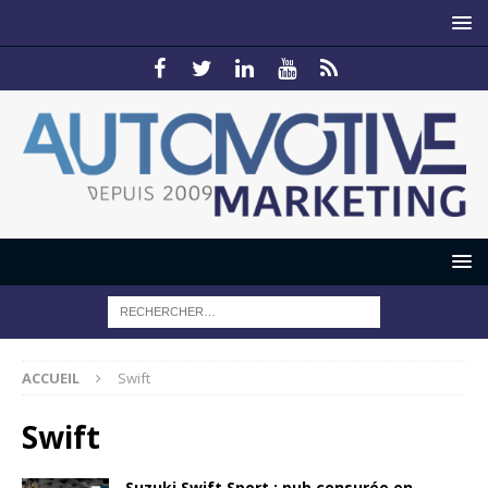
ACCUEIL
Swift
Swift
Suzuki Swift Sport : pub censurée en