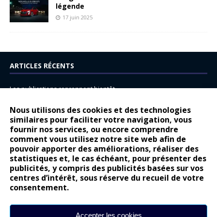
légende
17 juin 2025
ARTICLES RÉCENTS
Les publications reprennent bientôt…
DS N°8 : Oui, les français vont parfois trop loin.
Nous utilisons des cookies et des technologies
14 juillet : nouveau film de marque pour Citroën
similaires pour faciliter votre navigation, vous
fournir nos services, ou encore comprendre
Renault Espace : voyage, voyage…
comment vous utilisez notre site web afin de
pouvoir apporter des améliorations, réaliser des
Peugeot E-208 GTi : naissance d’une légende
statistiques et, le cas échéant, pour présenter des
publicités, y compris des publicités basées sur vos
COMMENTAIRES RÉCENTS
centres d’intérêt, sous réserve du recueil de votre
consentement.
Bernard Dardart
dans
Dacia Sandero : pour les gens vrais
Gilly
dans
Citroën ë-C3 : la révolution a commencé
Accepter les cookies