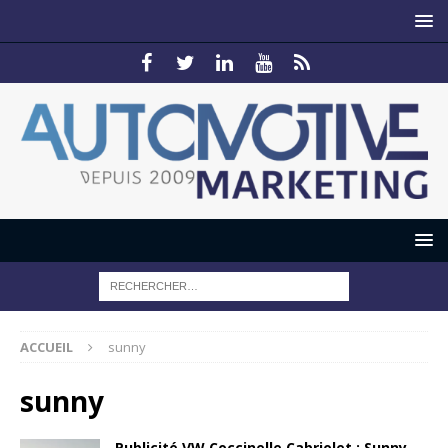
ACCUEIL
sunny
sunny
Publicité VW Coccinelle Cabriolet : Sunny…