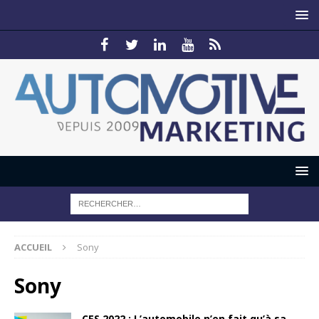
ACCUEIL
Sony
Sony
CES 2022 : L’automobile n’en fait qu’à sa