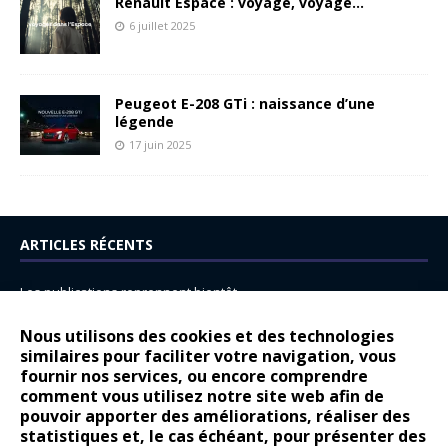
Renault Espace : voyage, voyage…
6 juillet 2025
Peugeot E-208 GTi : naissance d’une
légende
17 juin 2025
ARTICLES RÉCENTS
Les publications reprennent bientôt…
DS N°8 : Oui, les français vont parfois trop loin.
Nous utilisons des cookies et des technologies
14 juillet : nouveau film de marque pour Citroën
similaires pour faciliter votre navigation, vous
fournir nos services, ou encore comprendre
Renault Espace : voyage, voyage…
comment vous utilisez notre site web afin de
pouvoir apporter des améliorations, réaliser des
Peugeot E-208 GTi : naissance d’une légende
statistiques et, le cas échéant, pour présenter des