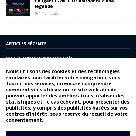
Peugeot E-208 GTi : naissance d’une
légende
17 juin 2025
ARTICLES RÉCENTS
Les publications reprennent bientôt…
DS N°8 : Oui, les français vont parfois trop loin.
Nous utilisons des cookies et des technologies
14 juillet : nouveau film de marque pour Citroën
similaires pour faciliter votre navigation, vous
fournir nos services, ou encore comprendre
Renault Espace : voyage, voyage…
comment vous utilisez notre site web afin de
pouvoir apporter des améliorations, réaliser des
Peugeot E-208 GTi : naissance d’une légende
statistiques et, le cas échéant, pour présenter des
publicités, y compris des publicités basées sur vos
COMMENTAIRES RÉCENTS
centres d’intérêt, sous réserve du recueil de votre
consentement.
Bernard Dardart
dans
Dacia Sandero : pour les gens vrais
Gilly
dans
Citroën ë-C3 : la révolution a commencé