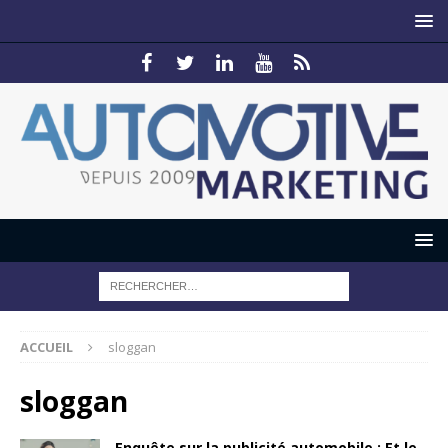
ACCUEIL
sloggan
sloggan
Enquête sur la publicité automobile : Et le