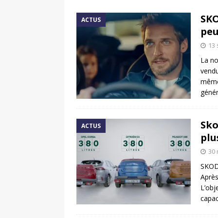
[ 17 juin 2025 ]
Peugeot E-20
SKO
ACTUS
[ 11 avril 2020 ]
#StayHome :
peu
13
La no
vendu
même 
génér
Sko
ACTUS
plu
30 
SKODA
Après
L’obj
capac