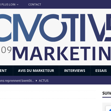
R PLUS LOIN
CONTACT
IENT
AVIS DU MARKETEUR
INTERVIEWS
ESSAIS
ions reprennent bientôt…
ACTUS
8 : Oui, les français vont parfois trop loin.
ACTUS
SUI
 : nouveau film de marque pour Citroën
AVIS DU MARKETEUR
ace : voyage, voyage…
ACTUS