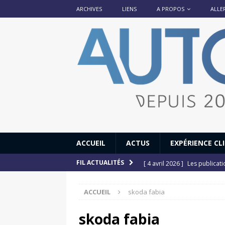
ARCHIVES
LIENS
A PROPOS
ALLE
ACCUEIL
ACTUS
EXPÉRIENCE CL
[ 4 avril 2026 ]
Les publicat
FIL ACTUALITÉS
[ 13 septembre 2025 ]
DS N°
ACCUEIL
skoda fabia
[ 12 juillet 2025 ]
14 juillet
[ 6 juillet 2025 ]
Renault Esp
skoda fabia