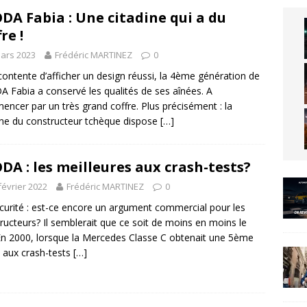
DA Fabia : Une citadine qui a du
re !
ars 2023
Frédéric MARTINEZ
0
ontente d’afficher un design réussi, la 4ème génération de
 Fabia a conservé les qualités de ses aînées. A
ncer par un très grand coffre. Plus précisément : la
ine du constructeur tchèque dispose
[…]
DA : les meilleures aux crash-tests?
février 2022
Frédéric MARTINEZ
0
curité : est-ce encore un argument commercial pour les
ructeurs? Il semblerait que ce soit de moins en moins le
En 2000, lorsque la Mercedes Classe C obtenait une 5ème
e aux crash-tests
[…]