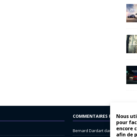
Nous uti
COMMENTAIRES RÉCENTS
pour fac
encore 
Bernard Dardart
dans
Dacia Sande
afin de 