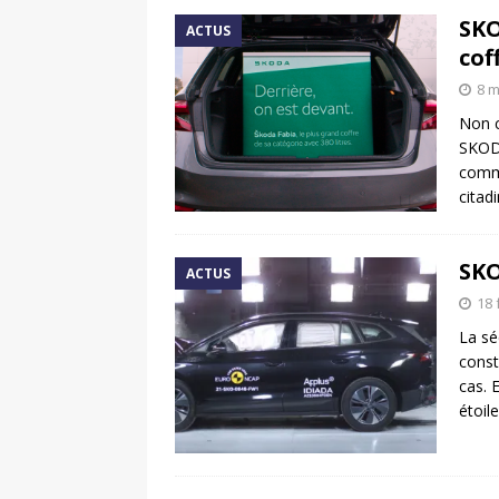
SKO
ACTUS
coff
8 m
Non c
SKODA
comme
citad
SKO
ACTUS
18 
La sé
const
cas. 
étoil