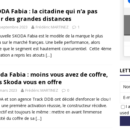
8 GTi : naissance d’une légende
ACTUS
DA Fabia : la citadine qui n’a pas
 Honda dévoile un spot publicitaire… confiné!
ACTUS
r des grandes distances
 septembre 2023
Frédéric MARTINEZ
1
uvelle SKODA Fabia est le modèle de la marque le plus
 sur le marché français. Une belle performance, alors
que le segment est hautement concurrentiel. Cette 4ème
ation a repris les atouts
[…]
LET
da Fabia : moins vous avez de coffre,
s Skoda vous en offre
No
mars 2023
Frédéric MARTINEZ
0
E-m
 et son agence Track DDB ont décidé d’enfoncer le clou !
 une première activation réussie, le constructeur récidive.
I 
ectif est toujours le même : mettre en avant l’immense
used 
ité du coffre de sa
[…]