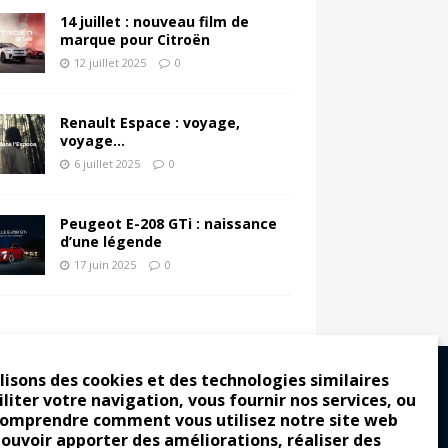
14 juillet : nouveau film de
marque pour Citroën
12 juillet 2025
0
Renault Espace : voyage,
voyage…
6 juillet 2025
0
Peugeot E-208 GTi : naissance
d’une légende
17 juin 2025
0
lisons des cookies et des technologies similaires
iliter votre navigation, vous fournir nos services, ou
comprendre comment vous utilisez notre site web
ro : pour les gens vrais
pouvoir apporter des améliorations, réaliser des