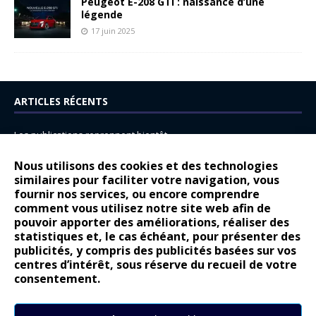
Peugeot E-208 GTi : naissance d’une
légende
17 juin 2025
ARTICLES RÉCENTS
Les publications reprennent bientôt…
DS N°8 : Oui, les français vont parfois trop loin.
Nous utilisons des cookies et des technologies
14 juillet : nouveau film de marque pour Citroën
similaires pour faciliter votre navigation, vous
fournir nos services, ou encore comprendre
Renault Espace : voyage, voyage…
comment vous utilisez notre site web afin de
pouvoir apporter des améliorations, réaliser des
Peugeot E-208 GTi : naissance d’une légende
statistiques et, le cas échéant, pour présenter des
publicités, y compris des publicités basées sur vos
COMMENTAIRES RÉCENTS
centres d’intérêt, sous réserve du recueil de votre
consentement.
Bernard Dardart
dans
Dacia Sandero : pour les gens vrais
Gilly
dans
Citroën ë-C3 : la révolution a commencé