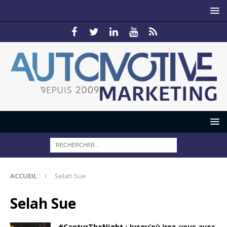
ACCUEIL
Selah Sue
Selah Sue
#CapturTheNight : Jusqu’où irez-vous avec