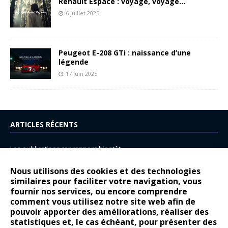
Renault Espace : voyage, voyage…
6 juillet 2025
Peugeot E-208 GTi : naissance d’une
légende
17 juin 2025
ARTICLES RÉCENTS
Les publications reprennent bientôt…
DS N°8 : Oui, les français vont parfois trop loin.
Nous utilisons des cookies et des technologies
14 juillet : nouveau film de marque pour Citroën
similaires pour faciliter votre navigation, vous
fournir nos services, ou encore comprendre
Renault Espace : voyage, voyage…
comment vous utilisez notre site web afin de
pouvoir apporter des améliorations, réaliser des
Peugeot E-208 GTi : naissance d’une légende
statistiques et, le cas échéant, pour présenter des