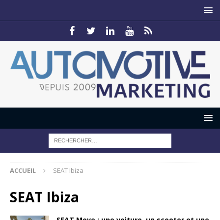
ACCUEIL
SEAT Ibiza
SEAT Ibiza
SEAT Move : une voiture, un scooter et une