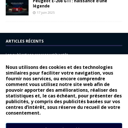
Peugeot E-208 GTi : naissance d’une
légende
17 juin 2025
ARTICLES RÉCENTS
Les publications reprennent bientôt…
DS N°8 : Oui, les français vont parfois trop loin.
Nous utilisons des cookies et des technologies
14 juillet : nouveau film de marque pour Citroën
similaires pour faciliter votre navigation, vous
fournir nos services, ou encore comprendre
Renault Espace : voyage, voyage…
comment vous utilisez notre site web afin de
pouvoir apporter des améliorations, réaliser des
Peugeot E-208 GTi : naissance d’une légende
statistiques et, le cas échéant, pour présenter des
publicités, y compris des publicités basées sur vos
COMMENTAIRES RÉCENTS
centres d’intérêt, sous réserve du recueil de votre
consentement.
Bernard Dardart
dans
Dacia Sandero : pour les gens vrais
Gilly
dans
Citroën ë-C3 : la révolution a commencé