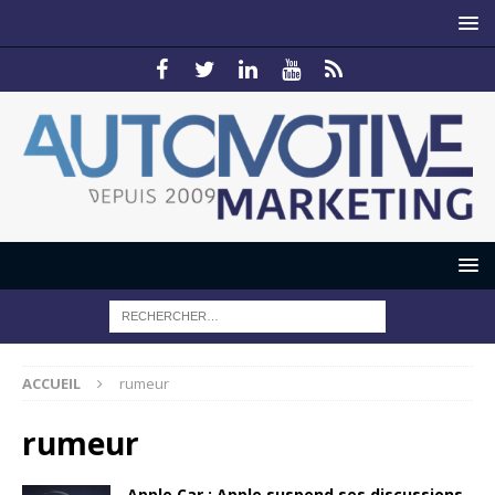
ACCUEIL
rumeur
rumeur
Apple Car : Apple suspend ses discussions