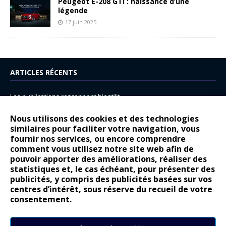
Peugeot E-208 GTi : naissance d’une
légende
17 juin 2025
ARTICLES RÉCENTS
Les publications reprennent bientôt…
DS N°8 : Oui, les français vont parfois trop loin.
Nous utilisons des cookies et des technologies
14 juillet : nouveau film de marque pour Citroën
similaires pour faciliter votre navigation, vous
fournir nos services, ou encore comprendre
Renault Espace : voyage, voyage…
comment vous utilisez notre site web afin de
pouvoir apporter des améliorations, réaliser des
Peugeot E-208 GTi : naissance d’une légende
statistiques et, le cas échéant, pour présenter des
publicités, y compris des publicités basées sur vos
COMMENTAIRES RÉCENTS
centres d’intérêt, sous réserve du recueil de votre
consentement.
Bernard Dardart
dans
Dacia Sandero : pour les gens vrais
Gilly
dans
Citroën ë-C3 : la révolution a commencé