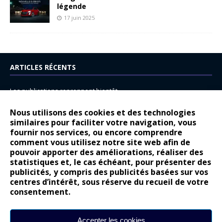
légende
17 juin 2025
ARTICLES RÉCENTS
Les publications reprennent bientôt…
DS N°8 : Oui, les français vont parfois trop loin.
Nous utilisons des cookies et des technologies
14 juillet : nouveau film de marque pour Citroën
similaires pour faciliter votre navigation, vous
fournir nos services, ou encore comprendre
Renault Espace : voyage, voyage…
comment vous utilisez notre site web afin de
pouvoir apporter des améliorations, réaliser des
Peugeot E-208 GTi : naissance d’une légende
statistiques et, le cas échéant, pour présenter des
publicités, y compris des publicités basées sur vos
COMMENTAIRES RÉCENTS
centres d’intérêt, sous réserve du recueil de votre
consentement.
Bernard Dardart
dans
Dacia Sandero : pour les gens vrais
Gilly
dans
Citroën ë-C3 : la révolution a commencé
Accepter les cookies