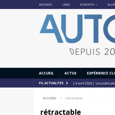
ARCHIVES
LIENS
A PROPOS
ALLE
ACCUEIL
ACTUS
EXPÉRIENCE CL
[ 4 avril 2026 ]
Les publicat
FIL ACTUALITÉS
[ 13 septembre 2025 ]
DS N°
ACCUEIL
rétractable
[ 12 juillet 2025 ]
14 juillet
[ 6 juillet 2025 ]
Renault Esp
rétractable