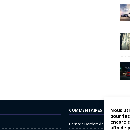
Nous uti
COMMENTAIRES RÉCENTS
pour fac
encore 
Bernard Dardart
dans
Dacia Sande
afin de 