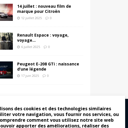
14 juillet : nouveau film de
marque pour Citroën
12 juillet 2025
0
Renault Espace : voyage,
voyage…
6 juillet 2025
0
Peugeot E-208 GTi : naissance
d’une légende
17 juin 2025
0
lisons des cookies et des technologies similaires
iliter votre navigation, vous fournir nos services, ou
comprendre comment vous utilisez notre site web
ro : pour les gens vrais
pouvoir apporter des améliorations, réaliser des