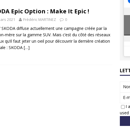
8 GTi : naissance d’une légende
ACTUS
DA Epic Option : Make It Epic !
 Honda dévoile un spot publicitaire… confiné!
ACTUS
ars 2021
Frédéric MARTINEZ
0
 SKODA diffuse actuellement une campagne créée par la
n-mère sur la gamme SUV. Mais c’est du côté des réseaux
ux qu’il faut jeter un oeil pour découvrir la dernière création
nale : SKODA
[…]
LET
No
E-m
I 
used 