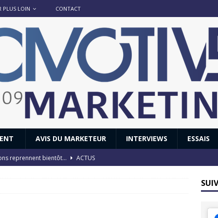
R PLUS LOIN
CONTACT
IENT
AVIS DU MARKETEUR
INTERVIEWS
ESSAIS
ions reprennent bientôt…
ACTUS
8 : Oui, les français vont parfois trop loin.
ACTUS
SUI
 : nouveau film de marque pour Citroën
AVIS DU MARKETEUR
ace : voyage, voyage…
ACTUS