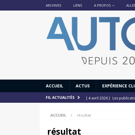
ARCHIVES
LIENS
A PROPOS
ALLE
ACCUEIL
ACTUS
EXPÉRIENCE CL
[ 4 avril 2026 ]
Les publicat
FIL ACTUALITÉS
[ 13 septembre 2025 ]
DS N°
ACCUEIL
résultat
[ 12 juillet 2025 ]
14 juillet
[ 6 juillet 2025 ]
Renault Esp
résultat