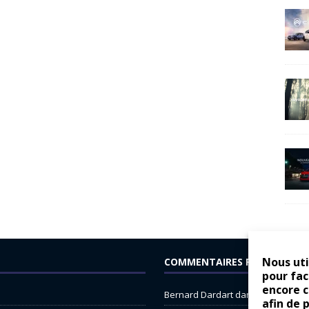
Nous uti
COMMENTAIRES RÉCENTS
pour fac
encore 
Bernard Dardart
dans
Dacia Sande
afin de 