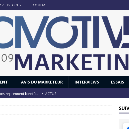
R PLUS LOIN
CONTACT
IENT
AVIS DU MARKETEUR
INTERVIEWS
ESSAIS
ions reprennent bientôt…
ACTUS
8 : Oui, les français vont parfois trop loin.
ACTUS
SUI
 : nouveau film de marque pour Citroën
AVIS DU MARKETEUR
ace : voyage, voyage…
ACTUS