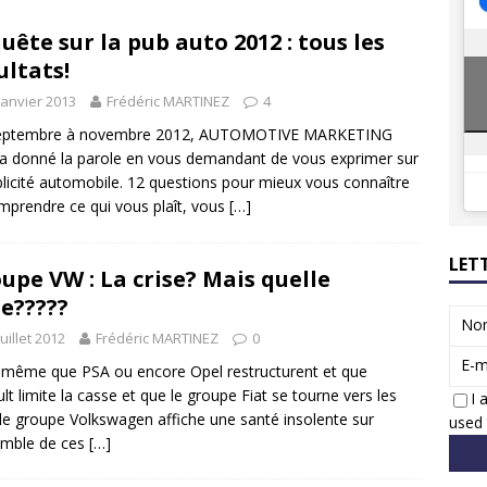
8 GTi : naissance d’une légende
ACTUS
uête sur la pub auto 2012 : tous les
 Honda dévoile un spot publicitaire… confiné!
ACTUS
ultats!
janvier 2013
Frédéric MARTINEZ
4
eptembre à novembre 2012, AUTOMOTIVE MARKETING
a donné la parole en vous demandant de vous exprimer sur
blicité automobile. 12 questions pour mieux vous connaître
mprendre ce qui vous plaît, vous
[…]
LET
upe VW : La crise? Mais quelle
se?????
No
juillet 2012
Frédéric MARTINEZ
0
E-m
 même que PSA ou encore Opel restructurent et que
lt limite la casse et que le groupe Fiat se tourne vers les
I 
le groupe Volkswagen affiche une santé insolente sur
used 
emble de ces
[…]