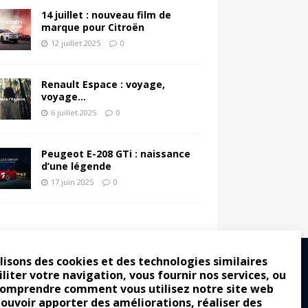
14 juillet : nouveau film de
marque pour Citroën
12 juillet 2025
0
Renault Espace : voyage,
voyage…
6 juillet 2025
0
Peugeot E-208 GTi : naissance
d’une légende
17 juin 2025
0
lisons des cookies et des technologies similaires
iliter votre navigation, vous fournir nos services, ou
comprendre comment vous utilisez notre site web
ro : pour les gens vrais
pouvoir apporter des améliorations, réaliser des