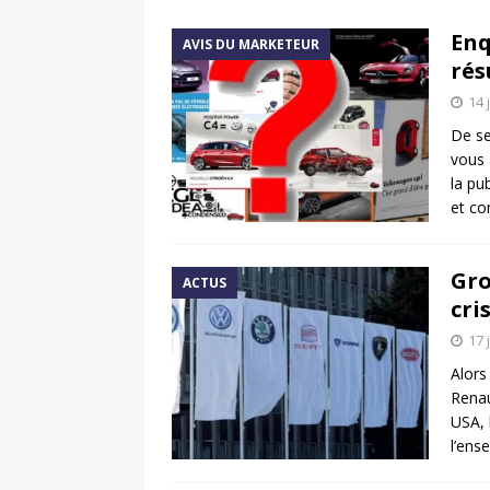
[ 17 juin 2025 ]
Peugeot E-20
Enq
AVIS DU MARKETEUR
[ 11 avril 2020 ]
#StayHome :
rés
14 
De s
vous 
la pu
et co
Gro
ACTUS
cri
17 
Alors
Renau
USA, 
l’ens