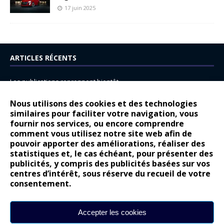
17 juin 2025
ARTICLES RÉCENTS
Les publications reprennent bientôt…
DS N°8 : Oui, les français vont parfois trop loin.
Nous utilisons des cookies et des technologies
similaires pour faciliter votre navigation, vous
14 juillet : nouveau film de marque pour Citroën
fournir nos services, ou encore comprendre
Renault Espace : voyage, voyage…
comment vous utilisez notre site web afin de
pouvoir apporter des améliorations, réaliser des
Peugeot E-208 GTi : naissance d’une légende
statistiques et, le cas échéant, pour présenter des
publicités, y compris des publicités basées sur vos
COMMENTAIRES RÉCENTS
centres d’intérêt, sous réserve du recueil de votre
consentement.
Bernard Dardart
dans
Dacia Sandero : pour les gens vrais
Gilly
dans
Citroën ë-C3 : la révolution a commencé
Accepter les cookies
gyo
dans
Alpine A290 : L’irrésistible attraction de la légèreté