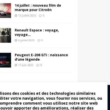
14 juillet : nouveau film de
marque pour Citroën
12 juillet 2025
0
Renault Espace : voyage,
voyage…
6 juillet 2025
0
Peugeot E-208 GTi : naissance
d’une légende
17 juin 2025
0
lisons des cookies et des technologies similaires
iliter votre navigation, vous fournir nos services, ou
comprendre comment vous utilisez notre site web
ro : pour les gens vrais
pouvoir apporter des améliorations, réaliser des