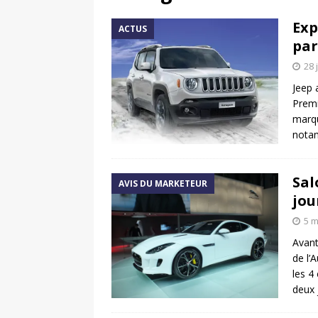
[ 17 juin 2025 ]
Peugeot E-20
Exp
ACTUS
[ 11 avril 2020 ]
#StayHome :
par
28 
Jeep 
Premi
marqu
nota
Sal
AVIS DU MARKETEUR
jou
5 m
Avant
de l’
les 4
deux 