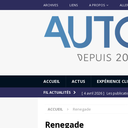
ARCHIVES
LIENS
A PROPOS
ALLE
ACCUEIL
ACTUS
EXPÉRIENCE CL
[ 4 avril 2026 ]
Les publicat
FIL ACTUALITÉS
[ 13 septembre 2025 ]
DS N°
ACCUEIL
Renegade
[ 12 juillet 2025 ]
14 juillet
[ 6 juillet 2025 ]
Renault Esp
Renegade