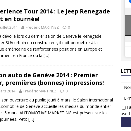
8 GTi : naissance d’une légende
ACTUS
erience Tour 2014 : Le Jeep Renegade
 Honda dévoile un spot publicitaire… confiné!
ACTUS
t en tournée!
juillet 2014
Frédéric MARTINEZ
0
a dévoilé lors du dernier salon de Genève le Renegade.
er SUV urbain du constructeur, il doit permettre à la
e américaine de renforcer ses positions en Europe et
mment en France où la
[…]
LET
on auto de Genève 2014 : Premier
r, premières (bonnes) impressions!
No
ars 2014
Frédéric MARTINEZ
0
E-m
 son ouverture au public jeudi 6 mars, le Salon International
Automobile de Genève accueille les médias du monde entier
I 
 et 5 mars. AUTOMOTIVE MARKETING est présent sur les
used 
journées. Petit
[…]