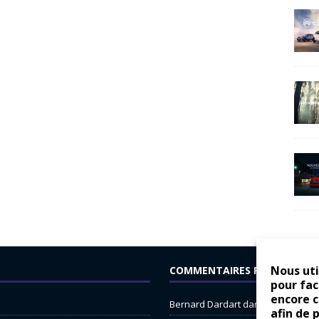
Nous uti
COMMENTAIRES RÉCENTS
pour fac
encore 
Bernard Dardart
dans
Dacia Sande
afin de 