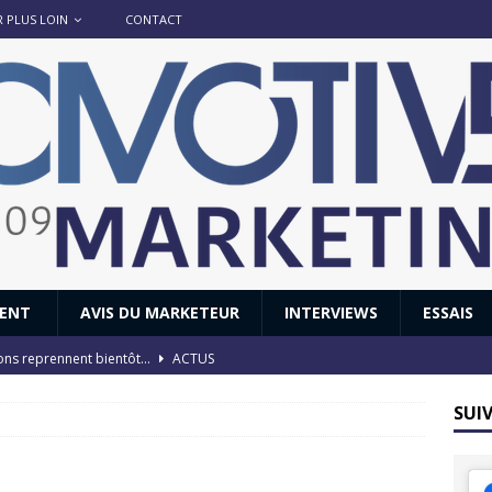
R PLUS LOIN
CONTACT
IENT
AVIS DU MARKETEUR
INTERVIEWS
ESSAIS
ions reprennent bientôt…
ACTUS
8 : Oui, les français vont parfois trop loin.
ACTUS
SUI
 : nouveau film de marque pour Citroën
AVIS DU MARKETEUR
ace : voyage, voyage…
ACTUS