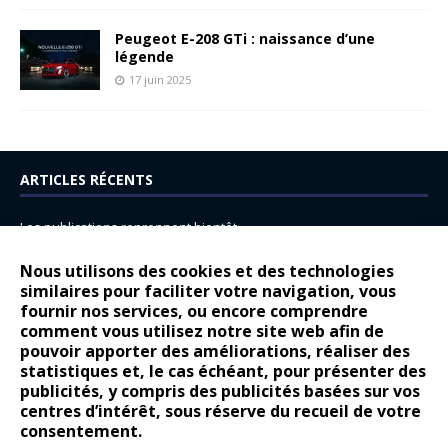
Peugeot E-208 GTi : naissance d’une
légende
17 juin 2025
ARTICLES RÉCENTS
Les publications reprennent bientôt…
DS N°8 : Oui, les français vont parfois trop loin.
Nous utilisons des cookies et des technologies
14 juillet : nouveau film de marque pour Citroën
similaires pour faciliter votre navigation, vous
fournir nos services, ou encore comprendre
Renault Espace : voyage, voyage…
comment vous utilisez notre site web afin de
pouvoir apporter des améliorations, réaliser des
Peugeot E-208 GTi : naissance d’une légende
statistiques et, le cas échéant, pour présenter des
publicités, y compris des publicités basées sur vos
COMMENTAIRES RÉCENTS
centres d’intérêt, sous réserve du recueil de votre
consentement.
Bernard Dardart
dans
Dacia Sandero : pour les gens vrais