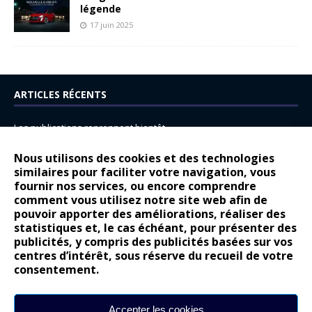
légende
17 juin 2025
ARTICLES RÉCENTS
Les publications reprennent bientôt…
DS N°8 : Oui, les français vont parfois trop loin.
Nous utilisons des cookies et des technologies
14 juillet : nouveau film de marque pour Citroën
similaires pour faciliter votre navigation, vous
fournir nos services, ou encore comprendre
Renault Espace : voyage, voyage…
comment vous utilisez notre site web afin de
pouvoir apporter des améliorations, réaliser des
Peugeot E-208 GTi : naissance d’une légende
statistiques et, le cas échéant, pour présenter des
publicités, y compris des publicités basées sur vos
COMMENTAIRES RÉCENTS
centres d’intérêt, sous réserve du recueil de votre
consentement.
Bernard Dardart
dans
Dacia Sandero : pour les gens vrais
Gilly
dans
Citroën ë-C3 : la révolution a commencé
Accepter les cookies