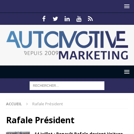
ACCUEIL
Rafale Président
Rafale Président
14 juillet : Renault Rafale devient Voiture