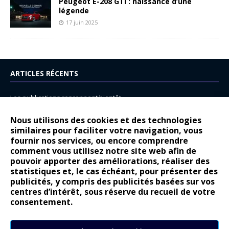
Peugeot E-208 GTi : naissance d’une
légende
17 juin 2025
ARTICLES RÉCENTS
Les publications reprennent bientôt…
DS N°8 : Oui, les français vont parfois trop loin.
Nous utilisons des cookies et des technologies
14 juillet : nouveau film de marque pour Citroën
similaires pour faciliter votre navigation, vous
fournir nos services, ou encore comprendre
Renault Espace : voyage, voyage…
comment vous utilisez notre site web afin de
pouvoir apporter des améliorations, réaliser des
Peugeot E-208 GTi : naissance d’une légende
statistiques et, le cas échéant, pour présenter des
publicités, y compris des publicités basées sur vos
COMMENTAIRES RÉCENTS
centres d’intérêt, sous réserve du recueil de votre
consentement.
Bernard Dardart
dans
Dacia Sandero : pour les gens vrais
Gilly
dans
Citroën ë-C3 : la révolution a commencé