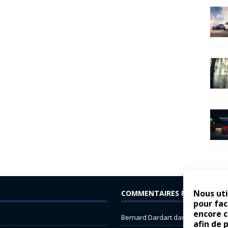
Nous uti
COMMENTAIRES RÉCENTS
pour fac
encore 
Bernard Dardart
dans
Dacia Sande
afin de 