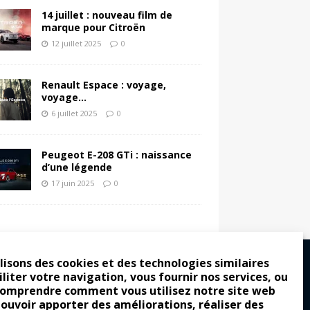
14 juillet : nouveau film de
marque pour Citroën
12 juillet 2025
0
Renault Espace : voyage,
voyage…
6 juillet 2025
0
Peugeot E-208 GTi : naissance
d’une légende
17 juin 2025
0
lisons des cookies et des technologies similaires
iliter votre navigation, vous fournir nos services, ou
comprendre comment vous utilisez notre site web
ro : pour les gens vrais
pouvoir apporter des améliorations, réaliser des