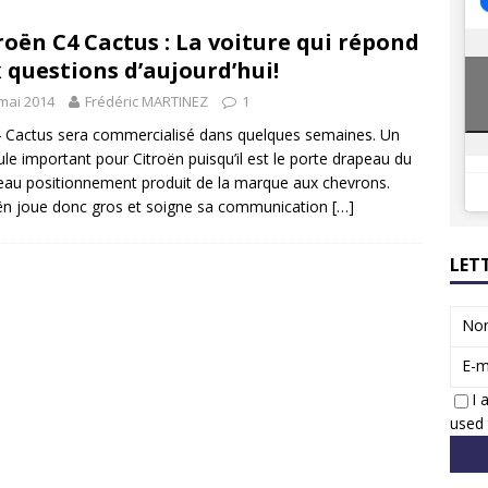
8 GTi : naissance d’une légende
ACTUS
roën C4 Cactus : La voiture qui répond
 Honda dévoile un spot publicitaire… confiné!
ACTUS
 questions d’aujourd’hui!
mai 2014
Frédéric MARTINEZ
1
 Cactus sera commercialisé dans quelques semaines. Un
ule important pour Citroën puisqu’il est le porte drapeau du
au positionnement produit de la marque aux chevrons.
ën joue donc gros et soigne sa communication
[…]
LET
No
E-m
I 
used 