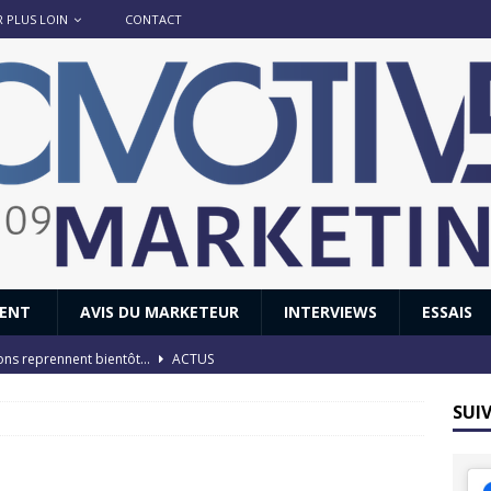
R PLUS LOIN
CONTACT
IENT
AVIS DU MARKETEUR
INTERVIEWS
ESSAIS
ions reprennent bientôt…
ACTUS
8 : Oui, les français vont parfois trop loin.
ACTUS
SUI
 : nouveau film de marque pour Citroën
AVIS DU MARKETEUR
ace : voyage, voyage…
ACTUS