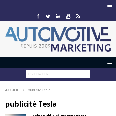
ACCUEIL
publicité Tesla
publicité Tesla
Tesla : publicité mensongère?