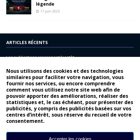
légende
17 juin 2025
ARTICLES RÉCENTS
Les publications reprennent bientôt…
DS N°8 : Oui, les français vont parfois trop loin.
Nous utilisons des cookies et des technologies
14 juillet : nouveau film de marque pour Citroën
similaires pour faciliter votre navigation, vous
fournir nos services, ou encore comprendre
Renault Espace : voyage, voyage…
comment vous utilisez notre site web afin de
pouvoir apporter des améliorations, réaliser des
Peugeot E-208 GTi : naissance d’une légende
statistiques et, le cas échéant, pour présenter des
publicités, y compris des publicités basées sur vos
COMMENTAIRES RÉCENTS
centres d’intérêt, sous réserve du recueil de votre
consentement.
Bernard Dardart
dans
Dacia Sandero : pour les gens vrais
Gilly
dans
Citroën ë-C3 : la révolution a commencé
Accepter les cookies