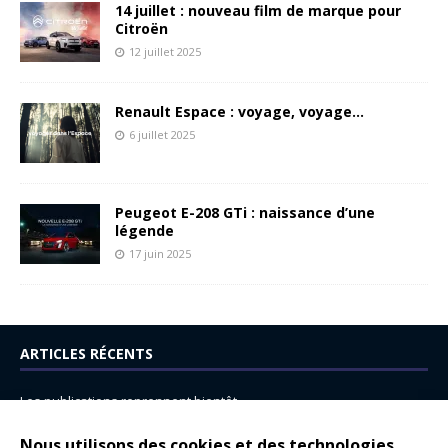
14 juillet : nouveau film de marque pour
Citroën
12 juillet 2025
Renault Espace : voyage, voyage…
6 juillet 2025
Peugeot E-208 GTi : naissance d’une
légende
17 juin 2025
ARTICLES RÉCENTS
Les publications reprennent bientôt…
DS N°8 : Oui, les français vont parfois trop loin.
Nous utilisons des cookies et des technologies