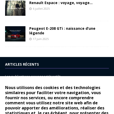
Renault Espace : voyage, voyage…
6 juillet 2025
Peugeot E-208 GTi : naissance d’une
légende
17 juin 2025
ARTICLES RÉCENTS
Les publications reprennent bientôt…
DS N°8 : Oui, les français vont parfois trop loin.
Nous utilisons des cookies et des technologies
14 juillet : nouveau film de marque pour Citroën
similaires pour faciliter votre navigation, vous
fournir nos services, ou encore comprendre
Renault Espace : voyage, voyage…
comment vous utilisez notre site web afin de
pouvoir apporter des améliorations, réaliser des
Peugeot E-208 GTi : naissance d’une légende
statistiques et, le cas échéant, pour présenter des