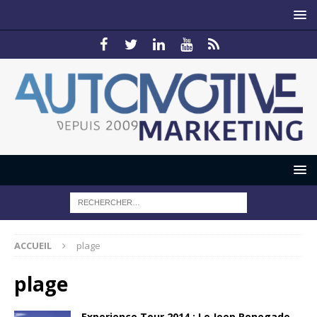
ACCUEIL
plage
plage
Experience Tour 2014 : Le Jeep Renegade