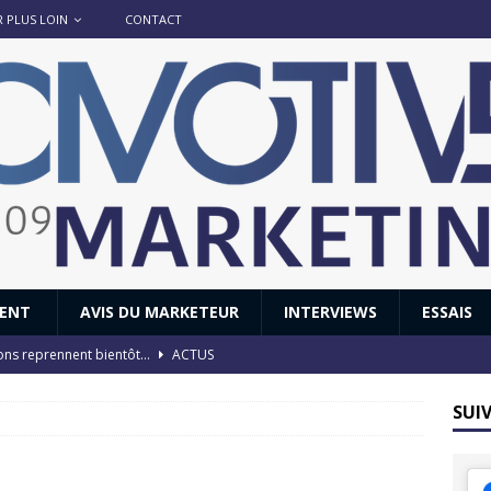
R PLUS LOIN
CONTACT
IENT
AVIS DU MARKETEUR
INTERVIEWS
ESSAIS
ions reprennent bientôt…
ACTUS
8 : Oui, les français vont parfois trop loin.
ACTUS
SUI
 : nouveau film de marque pour Citroën
AVIS DU MARKETEUR
ace : voyage, voyage…
ACTUS