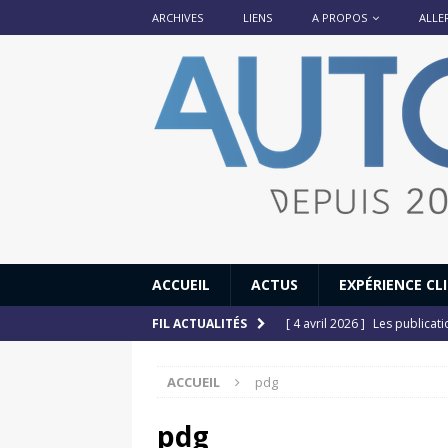
ARCHIVES
LIENS
A PROPOS
ALLE
ACCUEIL
ACTUS
EXPÉRIENCE CL
[ 4 avril 2026 ]
Les publicat
FIL ACTUALITÉS
[ 13 septembre 2025 ]
DS N°
ACCUEIL
pdg
[ 12 juillet 2025 ]
14 juillet
[ 6 juillet 2025 ]
Renault Esp
pdg