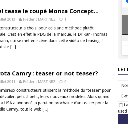
8 GTi : naissance d’une légende
ACTUS
l tease le coupé Monza Concept…
 Honda dévoile un spot publicitaire… confiné!
ACTUS
uillet 2013
Frédéric MARTINEZ
1
 constructeur a choisi pour cela une méthode plutôt
nale. C’est en effet le PDG de la marque, le Dr Karl-Thomas
nn, qui se met en scène dans cette vidéo de teasing. Il
nt sur
[…]
LET
ota Camry : teaser or not teaser?
uillet 2011
Frédéric MARTINEZ
0
No
mbreux constructeurs utilisent la méthode du “teaser” pour
E-m
dévoiler, petit à petit, leurs nouveaux modèles. Alors quand
a USA a annoncé la parution prochaine d’un teaser pour la
I 
lle Camry, tout le web
[…]
used 