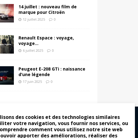
14 juillet : nouveau film de
marque pour Citroën
12 juillet 2025
0
Renault Espace : voyage,
voyage…
6 juillet 2025
0
Peugeot E-208 GTi : naissance
d’une légende
17 juin 2025
0
lisons des cookies et des technologies similaires
iliter votre navigation, vous fournir nos services, ou
comprendre comment vous utilisez notre site web
ro : pour les gens vrais
pouvoir apporter des améliorations, réaliser des