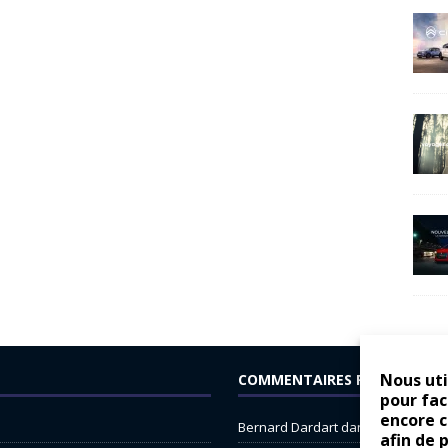
Nous uti
COMMENTAIRES RÉCENTS
pour fac
encore 
Bernard Dardart
dans
Dacia Sande
afin de 