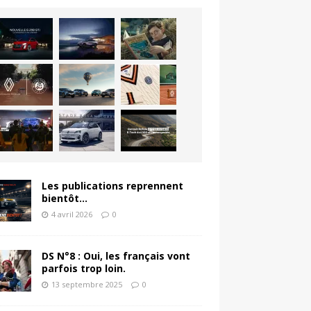
Les publications reprennent
bientôt…
4 avril 2026
0
DS N°8 : Oui, les français vont
parfois trop loin.
13 septembre 2025
0