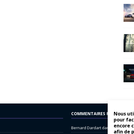
Nous uti
COMMENTAIRES RÉCENTS
pour fac
encore 
Bernard Dardart
dans
Dacia Sande
afin de 