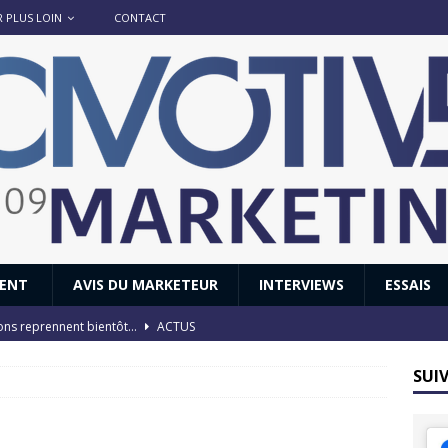
R PLUS LOIN
CONTACT
IENT
AVIS DU MARKETEUR
INTERVIEWS
ESSAIS
ions reprennent bientôt…
ACTUS
8 : Oui, les français vont parfois trop loin.
ACTUS
SUI
 : nouveau film de marque pour Citroën
AVIS DU MARKETEUR
ace : voyage, voyage…
ACTUS