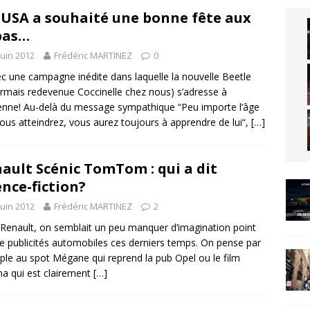
USA a souhaité une bonne fête aux
pas…
juin 2012
Frédéric MARTINEZ
0
c une campagne inédite dans laquelle la nouvelle Beetle
rmais redevenue Coccinelle chez nous) s’adresse à
ienne! Au-delà du message sympathique “Peu importe l’âge
ous atteindrez, vous aurez toujours à apprendre de lui“,
[…]
ault Scénic TomTom : qui a dit
ence-fiction?
juin 2012
Frédéric MARTINEZ
2
Renault, on semblait un peu manquer d’imagination point
e publicités automobiles ces derniers temps. On pense par
le au spot Mégane qui reprend la pub Opel ou le film
a qui est clairement
[…]