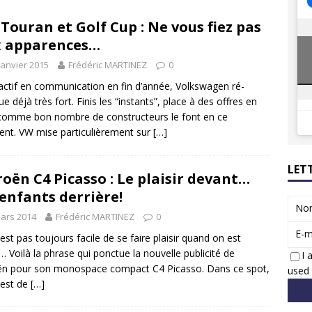
8 GTi : naissance d’une légende
ACTUS
Touran et Golf Cup : Ne vous fiez pas
 Honda dévoile un spot publicitaire… confiné!
ACTUS
 apparences…
janvier 2015
Frédéric MARTINEZ
0
actif en communication en fin d’année, Volkswagen ré-
ue déjà très fort. Finis les “instants”, place à des offres en
omme bon nombre de constructeurs le font en ce
t. VW mise particulièrement sur
[…]
LET
roën C4 Picasso : Le plaisir devant…
 enfants derrière!
No
ars 2014
Frédéric MARTINEZ
0
E-m
’est pas toujours facile de se faire plaisir quand on est
… Voilà la phrase qui ponctue la nouvelle publicité de
I 
ën pour son monospace compact C4 Picasso. Dans ce spot,
used 
e est de
[…]