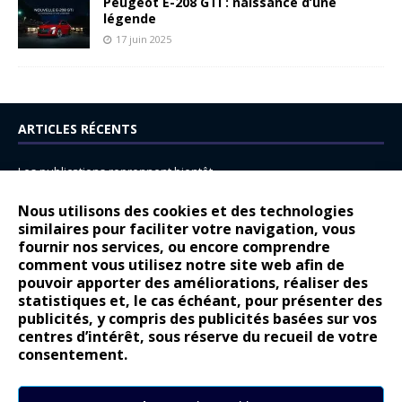
Peugeot E-208 GTi : naissance d’une
légende
17 juin 2025
ARTICLES RÉCENTS
Les publications reprennent bientôt…
DS N°8 : Oui, les français vont parfois trop loin.
Nous utilisons des cookies et des technologies
14 juillet : nouveau film de marque pour Citroën
similaires pour faciliter votre navigation, vous
fournir nos services, ou encore comprendre
Renault Espace : voyage, voyage…
comment vous utilisez notre site web afin de
pouvoir apporter des améliorations, réaliser des
Peugeot E-208 GTi : naissance d’une légende
statistiques et, le cas échéant, pour présenter des
publicités, y compris des publicités basées sur vos
COMMENTAIRES RÉCENTS
centres d’intérêt, sous réserve du recueil de votre
consentement.
Bernard Dardart
dans
Dacia Sandero : pour les gens vrais
Gilly
dans
Citroën ë-C3 : la révolution a commencé