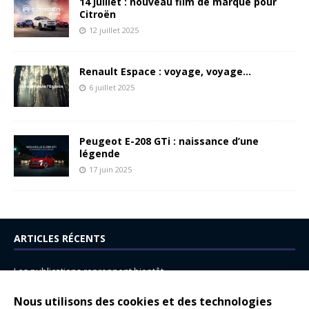
14 juillet : nouveau film de marque pour
Citroën
12 juillet 2025
Renault Espace : voyage, voyage…
6 juillet 2025
Peugeot E-208 GTi : naissance d’une
légende
17 juin 2025
ARTICLES RÉCENTS
Les publications reprennent bientôt…
DS N°8 : Oui, les français vont parfois trop loin.
Nous utilisons des cookies et des technologies