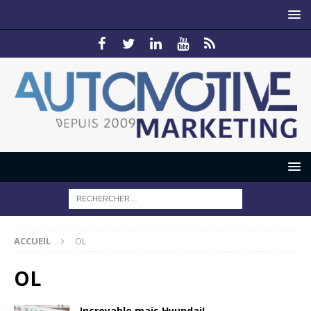
ACCUEIL
OL
OL
Incroyable mais Hyundai!