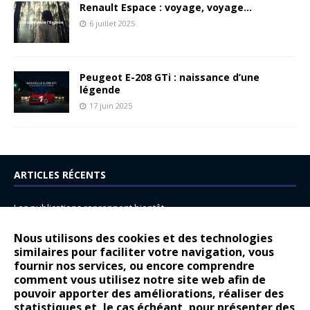
Renault Espace : voyage, voyage…
6 juillet 2025
Peugeot E-208 GTi : naissance d’une
légende
17 juin 2025
ARTICLES RÉCENTS
Les publications reprennent bientôt…
DS N°8 : Oui, les français vont parfois trop loin.
Nous utilisons des cookies et des technologies
14 juillet : nouveau film de marque pour Citroën
similaires pour faciliter votre navigation, vous
fournir nos services, ou encore comprendre
Renault Espace : voyage, voyage…
comment vous utilisez notre site web afin de
pouvoir apporter des améliorations, réaliser des
Peugeot E-208 GTi : naissance d’une légende
statistiques et, le cas échéant, pour présenter des