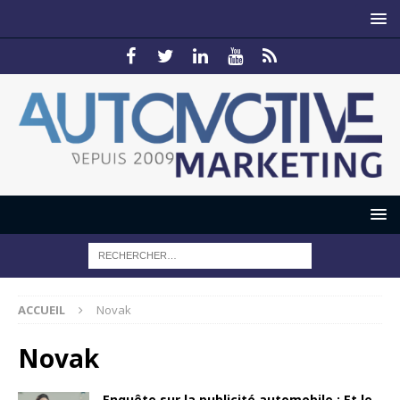
ACCUEIL
Novak
Novak
Enquête sur la publicité automobile : Et le