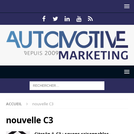
ACCUEIL
nouvelle C3
nouvelle C3
Citroën ë-C3 : soyons raisonnables,