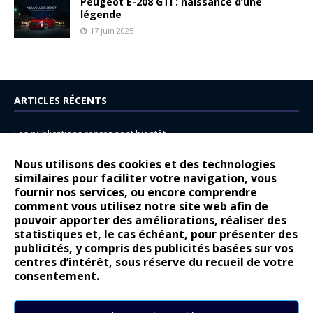
Peugeot E-208 GTi : naissance d’une
légende
17 juin 2025
ARTICLES RÉCENTS
Les publications reprennent bientôt…
DS N°8 : Oui, les français vont parfois trop loin.
Nous utilisons des cookies et des technologies
14 juillet : nouveau film de marque pour Citroën
similaires pour faciliter votre navigation, vous
fournir nos services, ou encore comprendre
Renault Espace : voyage, voyage…
comment vous utilisez notre site web afin de
pouvoir apporter des améliorations, réaliser des
Peugeot E-208 GTi : naissance d’une légende
statistiques et, le cas échéant, pour présenter des
publicités, y compris des publicités basées sur vos
COMMENTAIRES RÉCENTS
centres d’intérêt, sous réserve du recueil de votre
consentement.
Bernard Dardart
dans
Dacia Sandero : pour les gens vrais
Gilly
dans
Citroën ë-C3 : la révolution a commencé