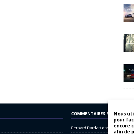
Nous uti
COMMENTAIRES RÉCENTS
pour fac
encore 
Bernard Dardart
dans
Dacia Sande
afin de 