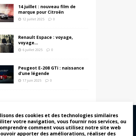
14 juillet : nouveau film de
marque pour Citroën
12 juillet 2025
0
Renault Espace : voyage,
voyage…
6 juillet 2025
0
Peugeot E-208 GTi : naissance
d’une légende
17 juin 2025
0
lisons des cookies et des technologies similaires
iliter votre navigation, vous fournir nos services, ou
comprendre comment vous utilisez notre site web
ro : pour les gens vrais
pouvoir apporter des améliorations, réaliser des