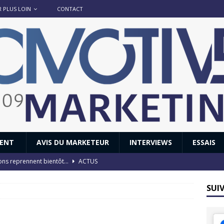
R PLUS LOIN
CONTACT
IENT
AVIS DU MARKETEUR
INTERVIEWS
ESSAIS
ions reprennent bientôt…
ACTUS
8 : Oui, les français vont parfois trop loin.
ACTUS
SUI
 : nouveau film de marque pour Citroën
AVIS DU MARKETEUR
ace : voyage, voyage…
ACTUS