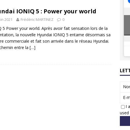
8 GTi : naissance d’une légende
ACTUS
ndai IONIQ 5 : Power your world
 Honda dévoile un spot publicitaire… confiné!
ACTUS
uin 2021
Frédéric MARTINEZ
0
 5 Power your world. Après avoir fait sensation lors de la
ntation, la nouvelle Hyundai IONIQ 5 entame désormais sa
ère commerciale et fait son arrivée dans le réseau Hyundai.
chemin entre la
[…]
LET
No
E-m
I 
used 