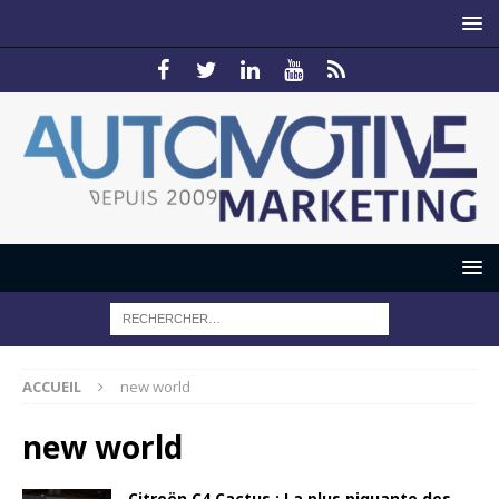
ACCUEIL
new world
new world
Citroën C4 Cactus : La plus piquante des