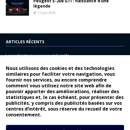
Peugeot E-208 GTi : naissance d’une
légende
17 juin 2025
ARTICLES RÉCENTS
Les publications reprennent bientôt…
DS N°8 : Oui, les français vont parfois trop loin.
Nous utilisons des cookies et des technologies
14 juillet : nouveau film de marque pour Citroën
similaires pour faciliter votre navigation, vous
fournir nos services, ou encore comprendre
Renault Espace : voyage, voyage…
comment vous utilisez notre site web afin de
pouvoir apporter des améliorations, réaliser des
Peugeot E-208 GTi : naissance d’une légende
statistiques et, le cas échéant, pour présenter des
publicités, y compris des publicités basées sur vos
COMMENTAIRES RÉCENTS
centres d’intérêt, sous réserve du recueil de votre
consentement.
Bernard Dardart
dans
Dacia Sandero : pour les gens vrais
Gilly
dans
Citroën ë-C3 : la révolution a commencé