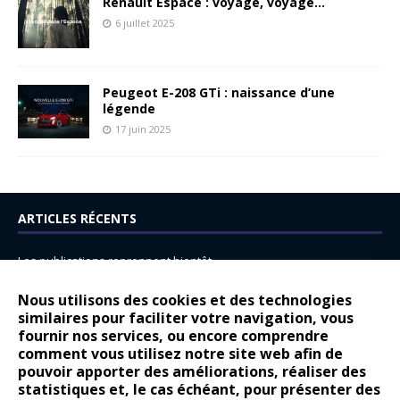
Renault Espace : voyage, voyage…
6 juillet 2025
Peugeot E-208 GTi : naissance d’une
légende
17 juin 2025
ARTICLES RÉCENTS
Les publications reprennent bientôt…
DS N°8 : Oui, les français vont parfois trop loin.
Nous utilisons des cookies et des technologies
14 juillet : nouveau film de marque pour Citroën
similaires pour faciliter votre navigation, vous
fournir nos services, ou encore comprendre
Renault Espace : voyage, voyage…
comment vous utilisez notre site web afin de
pouvoir apporter des améliorations, réaliser des
Peugeot E-208 GTi : naissance d’une légende
statistiques et, le cas échéant, pour présenter des