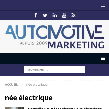
ACCUEIL
née électrique
née électrique
Nouvelle BMW i3 : Laissez-vous électriser!