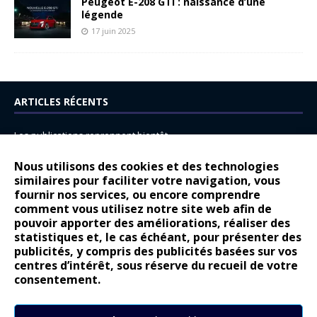
Peugeot E-208 GTi : naissance d’une
légende
17 juin 2025
ARTICLES RÉCENTS
Les publications reprennent bientôt…
DS N°8 : Oui, les français vont parfois trop loin.
Nous utilisons des cookies et des technologies
14 juillet : nouveau film de marque pour Citroën
similaires pour faciliter votre navigation, vous
fournir nos services, ou encore comprendre
Renault Espace : voyage, voyage…
comment vous utilisez notre site web afin de
pouvoir apporter des améliorations, réaliser des
Peugeot E-208 GTi : naissance d’une légende
statistiques et, le cas échéant, pour présenter des
publicités, y compris des publicités basées sur vos
COMMENTAIRES RÉCENTS
centres d’intérêt, sous réserve du recueil de votre
consentement.
Bernard Dardart
dans
Dacia Sandero : pour les gens vrais
Gilly
dans
Citroën ë-C3 : la révolution a commencé