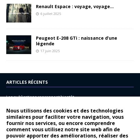
Renault Espace : voyage, voyage…
6 juillet 2025
Peugeot E-208 GTi : naissance d’une
légende
17 juin 2025
ARTICLES RÉCENTS
Les publications reprennent bientôt…
DS N°8 : Oui, les français vont parfois trop loin.
Nous utilisons des cookies et des technologies
14 juillet : nouveau film de marque pour Citroën
similaires pour faciliter votre navigation, vous
fournir nos services, ou encore comprendre
Renault Espace : voyage, voyage…
comment vous utilisez notre site web afin de
pouvoir apporter des améliorations, réaliser des
Peugeot E-208 GTi : naissance d’une légende