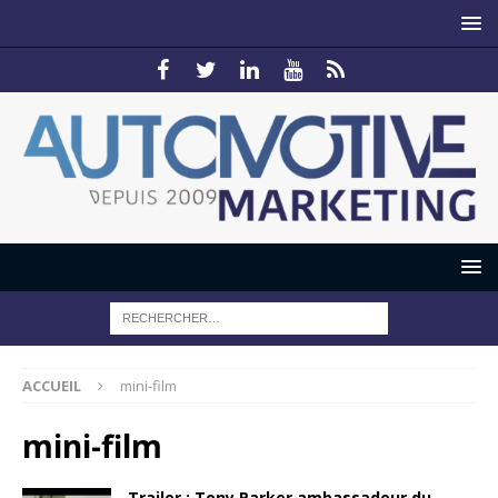
ACCUEIL
mini-film
mini-film
Trailer : Tony Parker ambassadeur du