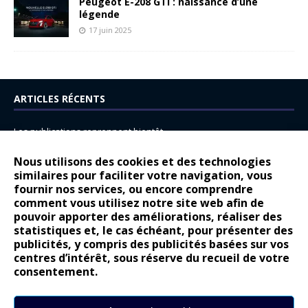
Peugeot E-208 GTi : naissance d’une
légende
17 juin 2025
ARTICLES RÉCENTS
Les publications reprennent bientôt…
DS N°8 : Oui, les français vont parfois trop loin.
Nous utilisons des cookies et des technologies
14 juillet : nouveau film de marque pour Citroën
similaires pour faciliter votre navigation, vous
fournir nos services, ou encore comprendre
Renault Espace : voyage, voyage…
comment vous utilisez notre site web afin de
pouvoir apporter des améliorations, réaliser des
Peugeot E-208 GTi : naissance d’une légende
statistiques et, le cas échéant, pour présenter des
publicités, y compris des publicités basées sur vos
COMMENTAIRES RÉCENTS
centres d’intérêt, sous réserve du recueil de votre
consentement.
Bernard Dardart
dans
Dacia Sandero : pour les gens vrais
Gilly
dans
Citroën ë-C3 : la révolution a commencé