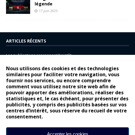
légende
17 juin 2025
ARTICLES RÉCENTS
Les publications reprennent bientôt…
DS N°8 : Oui, les français vont parfois trop loin.
Nous utilisons des cookies et des technologies
14 juillet : nouveau film de marque pour Citroën
similaires pour faciliter votre navigation, vous
fournir nos services, ou encore comprendre
Renault Espace : voyage, voyage…
comment vous utilisez notre site web afin de
pouvoir apporter des améliorations, réaliser des
Peugeot E-208 GTi : naissance d’une légende
statistiques et, le cas échéant, pour présenter des
publicités, y compris des publicités basées sur vos
COMMENTAIRES RÉCENTS
centres d’intérêt, sous réserve du recueil de votre
consentement.
Bernard Dardart
dans
Dacia Sandero : pour les gens vrais
Gilly
dans
Citroën ë-C3 : la révolution a commencé
Accepter les cookies