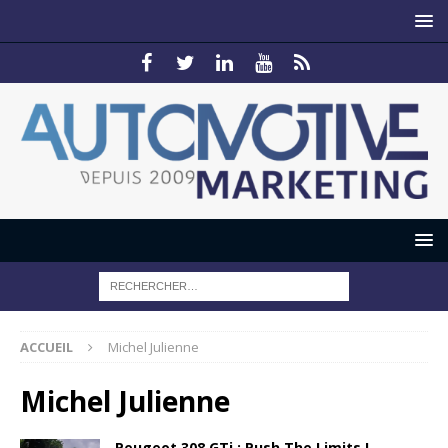
ACCUEIL
Michel Julienne
Michel Julienne
Peugeot 308 GTi : Push The Limits !