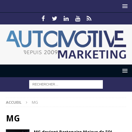
ACCUEIL
MG
MG
MG devient Partenaire Majeur de l’OL