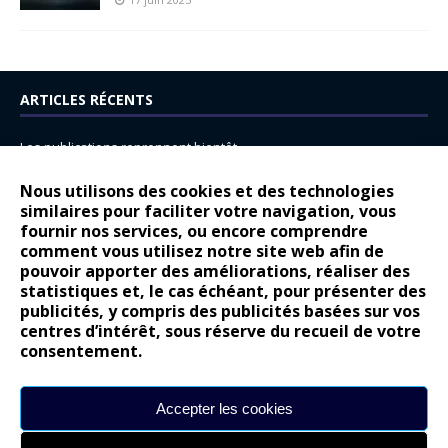
ARTICLES RÉCENTS
Les publications reprennent bientôt…
DS N°8 : Oui, les français vont parfois trop loin.
Nous utilisons des cookies et des technologies
similaires pour faciliter votre navigation, vous
14 juillet : nouveau film de marque pour Citroën
fournir nos services, ou encore comprendre
Renault Espace : voyage, voyage…
comment vous utilisez notre site web afin de
pouvoir apporter des améliorations, réaliser des
Peugeot E-208 GTi : naissance d’une légende
statistiques et, le cas échéant, pour présenter des
publicités, y compris des publicités basées sur vos
COMMENTAIRES RÉCENTS
centres d’intérêt, sous réserve du recueil de votre
consentement.
Bernard Dardart
dans
Dacia Sandero : pour les gens vrais
Gilly
dans
Citroën ë-C3 : la révolution a commencé
Accepter les cookies
gyo
dans
Alpine A290 : L’irrésistible attraction de la légèreté