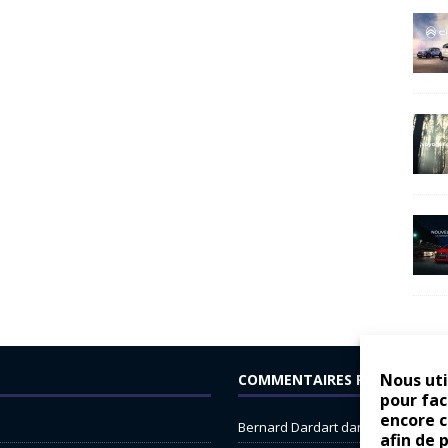
Nous uti
COMMENTAIRES RÉCENTS
pour fac
encore 
Bernard Dardart
dans
Dacia Sande
afin de 