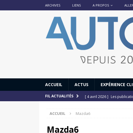
ARCHIVES
LIENS
A PROPOS
ALLE
ACCUEIL
ACTUS
EXPÉRIENCE CL
[ 4 avril 2026 ]
Les publicat
FIL ACTUALITÉS
[ 13 septembre 2025 ]
DS N°
ACCUEIL
Mazda6
[ 12 juillet 2025 ]
14 juillet
[ 6 juillet 2025 ]
Renault Esp
Mazda6