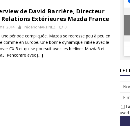
8 GTi : naissance d’une légende
ACTUS
erview de David Barrière, Directeur
 Honda dévoile un spot publicitaire… confiné!
ACTUS
 Relations Extérieures Mazda France
mai 2014
Frédéric MARTINEZ
0
 une période compliquée, Mazda se redresse peu à peu en
e comme en Europe. Une bonne dynamique initiée avec le
over CX-5 et qui se poursuit avec les berlines Mazda6 et
a3. Rencontre avec
[…]
LET
No
E-m
I 
used 