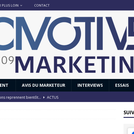
R PLUS LOIN
CONTACT
IENT
AVIS DU MARKETEUR
INTERVIEWS
ESSAIS
ions reprennent bientôt…
ACTUS
8 : Oui, les français vont parfois trop loin.
ACTUS
SUI
 : nouveau film de marque pour Citroën
AVIS DU MARKETEUR
ace : voyage, voyage…
ACTUS