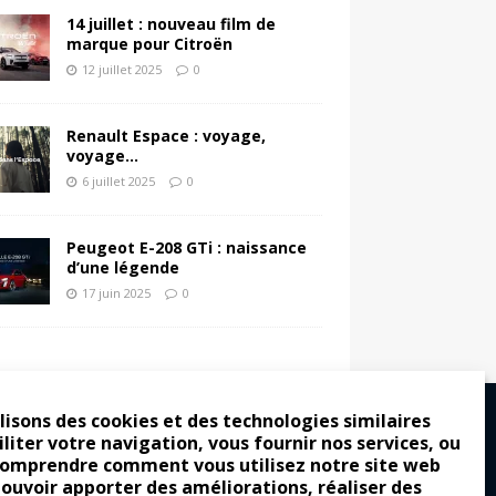
14 juillet : nouveau film de
marque pour Citroën
12 juillet 2025
0
Renault Espace : voyage,
voyage…
6 juillet 2025
0
Peugeot E-208 GTi : naissance
d’une légende
17 juin 2025
0
lisons des cookies et des technologies similaires
iliter votre navigation, vous fournir nos services, ou
comprendre comment vous utilisez notre site web
ro : pour les gens vrais
pouvoir apporter des améliorations, réaliser des