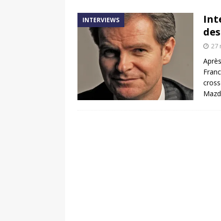
[ 17 juin 2025 ]
Peugeot E-20
Int
INTERVIEWS
[ 11 avril 2020 ]
#StayHome :
des
27 
Après
Franc
cross
Mazd