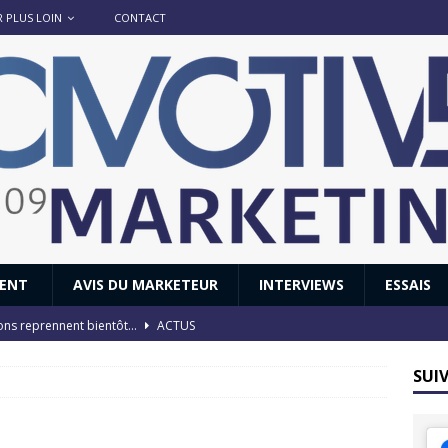
R PLUS LOIN
CONTACT
IENT
AVIS DU MARKETEUR
INTERVIEWS
ESSAIS
ions reprennent bientôt…
ACTUS
8 : Oui, les français vont parfois trop loin.
ACTUS
SUI
 : nouveau film de marque pour Citroën
AVIS DU MARKETEUR
ace : voyage, voyage…
ACTUS