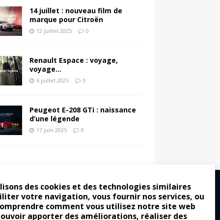
14 juillet : nouveau film de
marque pour Citroën
12 juillet 2025
0
Renault Espace : voyage,
voyage…
6 juillet 2025
0
Peugeot E-208 GTi : naissance
d’une légende
17 juin 2025
0
lisons des cookies et des technologies similaires
iliter votre navigation, vous fournir nos services, ou
comprendre comment vous utilisez notre site web
ro : pour les gens vrais
pouvoir apporter des améliorations, réaliser des