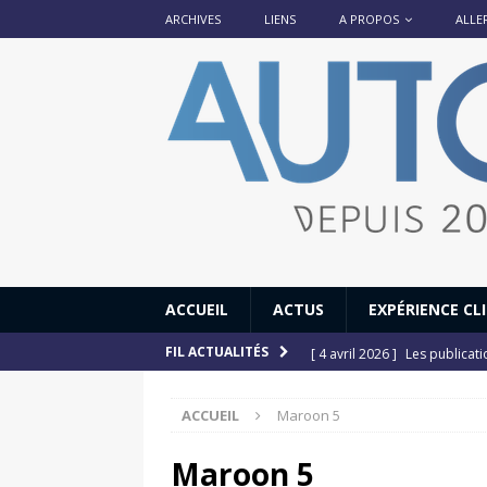
ARCHIVES
LIENS
A PROPOS
ALLE
ACCUEIL
ACTUS
EXPÉRIENCE CL
[ 4 avril 2026 ]
Les publicat
FIL ACTUALITÉS
[ 13 septembre 2025 ]
DS N°
ACCUEIL
Maroon 5
[ 12 juillet 2025 ]
14 juillet
[ 6 juillet 2025 ]
Renault Esp
Maroon 5