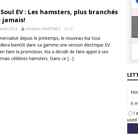
8 GTi : naissance d’une légende
ACTUS
 Soul EV : Les hamsters, plus branchés
 Honda dévoile un spot publicitaire… confiné!
ACTUS
 jamais!
août 2014
Frédéric MARTINEZ
0
rcialisé depuis le printemps, le nouveau Kia Soul
illera bientôt dans sa gamme une version électrique EV.
en faire la promotion, Kia a décidé de faire appel à ses
mais célèbres hamsters. Dans ce
[…]
LET
No
E-m
I 
used 