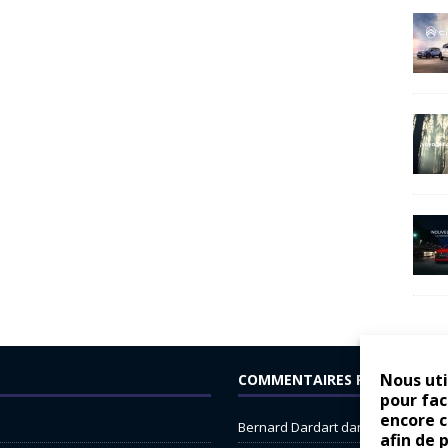
Nous uti
COMMENTAIRES RÉCENTS
pour fac
encore 
Bernard Dardart
dans
Dacia Sande
afin de 