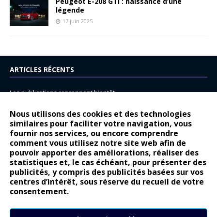
Peugeot E-208 GTi : naissance d’une
légende
17 juin 2025
ARTICLES RÉCENTS
Les publications reprennent bientôt…
DS N°8 : Oui, les français vont parfois trop loin.
Nous utilisons des cookies et des technologies
14 juillet : nouveau film de marque pour Citroën
similaires pour faciliter votre navigation, vous
fournir nos services, ou encore comprendre
Renault Espace : voyage, voyage…
comment vous utilisez notre site web afin de
pouvoir apporter des améliorations, réaliser des
Peugeot E-208 GTi : naissance d’une légende
statistiques et, le cas échéant, pour présenter des
publicités, y compris des publicités basées sur vos
COMMENTAIRES RÉCENTS
centres d’intérêt, sous réserve du recueil de votre
consentement.
Bernard Dardart
dans
Dacia Sandero : pour les gens vrais
Gilly
dans
Citroën ë-C3 : la révolution a commencé