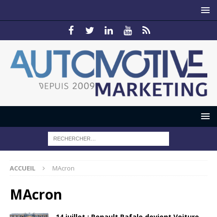
ACCUEIL
MAcron
MAcron
14 juillet : Renault Rafale devient Voiture