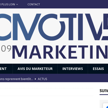
R PLUS LOIN
CONTACT
IENT
AVIS DU MARKETEUR
INTERVIEWS
ESSAIS
ions reprennent bientôt…
ACTUS
8 : Oui, les français vont parfois trop loin.
ACTUS
SUI
 : nouveau film de marque pour Citroën
AVIS DU MARKETEUR
ace : voyage, voyage…
ACTUS