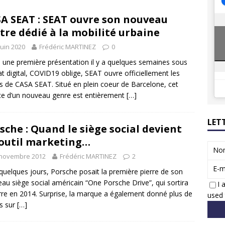
8 GTi : naissance d’une légende
ACTUS
A SEAT : SEAT ouvre son nouveau
 Honda dévoile un spot publicitaire… confiné!
ACTUS
tre dédié à la mobilité urbaine
juin 2020
Frédéric MARTINEZ
0
 une première présentation il y a quelques semaines sous
t digital, COVID19 oblige, SEAT ouvre officiellement les
s de CASA SEAT. Situé en plein coeur de Barcelone, cet
e d’un nouveau genre est entièrement
[…]
LET
sche : Quand le siège social devient
outil marketing…
No
 novembre 2012
Frédéric MARTINEZ
2
E-m
a quelques jours, Porsche posait la première pierre de son
au siège social américain “One Porsche Drive”, qui sortira
I 
rre en 2014. Surprise, la marque a également donné plus de
used 
ls sur
[…]