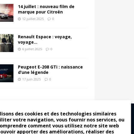
14 juillet : nouveau film de
marque pour Citroën
12 juillet 2025
0
Renault Espace : voyage,
voyage…
6 juillet 2025
0
Peugeot E-208 GTi : naissance
d’une légende
17 juin 2025
0
lisons des cookies et des technologies similaires
iliter votre navigation, vous fournir nos services, ou
comprendre comment vous utilisez notre site web
ro : pour les gens vrais
pouvoir apporter des améliorations, réaliser des