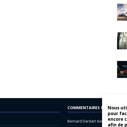
Nous uti
COMMENTAIRES RÉCENTS
pour fac
encore 
Bernard Dardart
dans
Dacia Sande
afin de 