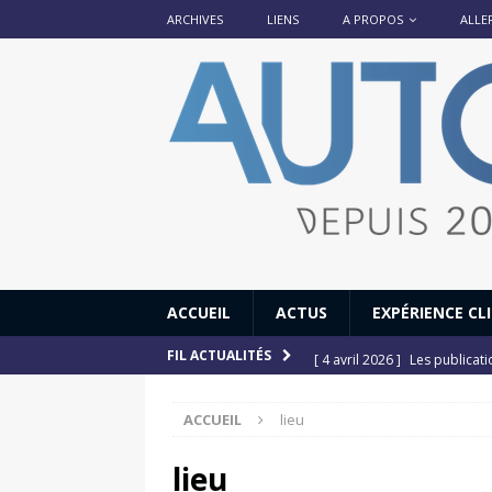
ARCHIVES
LIENS
A PROPOS
ALLE
ACCUEIL
ACTUS
EXPÉRIENCE CL
[ 4 avril 2026 ]
Les publicat
FIL ACTUALITÉS
[ 13 septembre 2025 ]
DS N°
ACCUEIL
lieu
[ 12 juillet 2025 ]
14 juillet
[ 6 juillet 2025 ]
Renault Esp
lieu