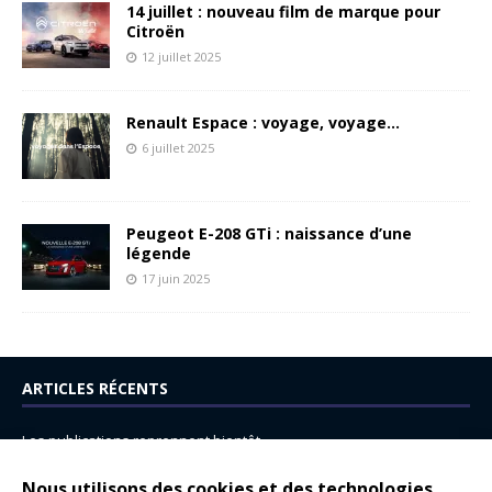
14 juillet : nouveau film de marque pour
Citroën
12 juillet 2025
Renault Espace : voyage, voyage…
6 juillet 2025
Peugeot E-208 GTi : naissance d’une
légende
17 juin 2025
ARTICLES RÉCENTS
Les publications reprennent bientôt…
DS N°8 : Oui, les français vont parfois trop loin.
Nous utilisons des cookies et des technologies