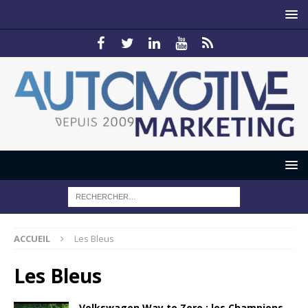
ACCUEIL
Les Bleus
Les Bleus
Volkswagen Way to Zero : les Champions