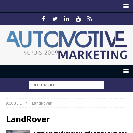
ACCUEIL
LandRover
LandRover
Land Rover Discovery : Prêt pour un voyage