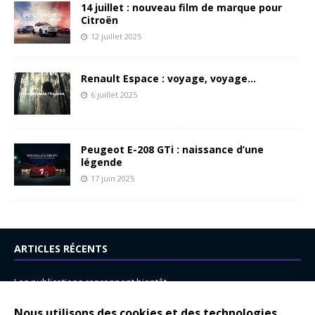
14 juillet : nouveau film de marque pour
Citroën
12 juillet 2025
Renault Espace : voyage, voyage…
6 juillet 2025
Peugeot E-208 GTi : naissance d’une
légende
17 juin 2025
ARTICLES RÉCENTS
Les publications reprennent bientôt…
DS N°8 : Oui, les français vont parfois trop loin.
Nous utilisons des cookies et des technologies