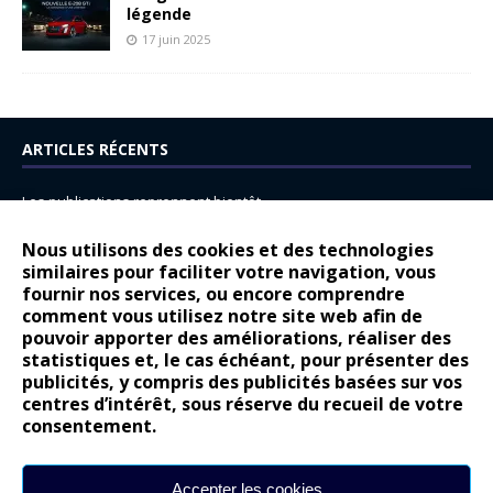
légende
17 juin 2025
ARTICLES RÉCENTS
Les publications reprennent bientôt…
DS N°8 : Oui, les français vont parfois trop loin.
Nous utilisons des cookies et des technologies
14 juillet : nouveau film de marque pour Citroën
similaires pour faciliter votre navigation, vous
fournir nos services, ou encore comprendre
Renault Espace : voyage, voyage…
comment vous utilisez notre site web afin de
pouvoir apporter des améliorations, réaliser des
Peugeot E-208 GTi : naissance d’une légende
statistiques et, le cas échéant, pour présenter des
publicités, y compris des publicités basées sur vos
COMMENTAIRES RÉCENTS
centres d’intérêt, sous réserve du recueil de votre
consentement.
Bernard Dardart
dans
Dacia Sandero : pour les gens vrais
Gilly
dans
Citroën ë-C3 : la révolution a commencé
Accepter les cookies