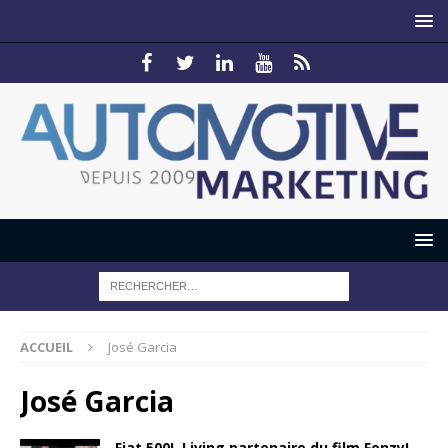
ACCUEIL
José Garcia
José Garcia
Fiat 500L Living partenaire du film Fonzy!