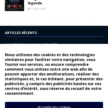
légende
17 juin 2025
ARTICLES RÉCENTS
Les publications reprennent bientôt…
DS N°8 : Oui, les français vont parfois trop loin.
Nous utilisons des cookies et des technologies
14 juillet : nouveau film de marque pour Citroën
similaires pour faciliter votre navigation, vous
fournir nos services, ou encore comprendre
Renault Espace : voyage, voyage…
comment vous utilisez notre site web afin de
pouvoir apporter des améliorations, réaliser des
Peugeot E-208 GTi : naissance d’une légende
statistiques et, le cas échéant, pour présenter des
publicités, y compris des publicités basées sur vos
COMMENTAIRES RÉCENTS
centres d’intérêt, sous réserve du recueil de votre
consentement.
Bernard Dardart
dans
Dacia Sandero : pour les gens vrais
Gilly
dans
Citroën ë-C3 : la révolution a commencé
Accepter les cookies