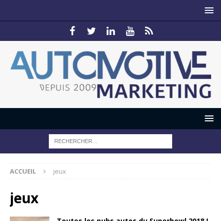
ACCUEIL
jeux
jeux
Toutes les pubs autos du Superbowl 2018 !