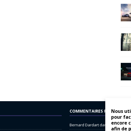
Nous uti
COMMENTAIRES RÉCENTS
pour fac
encore 
Bernard Dardart
dans
Dacia Sande
afin de 