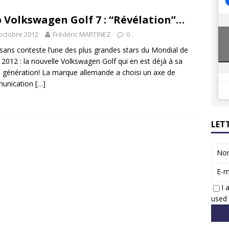
8 GTi : naissance d’une légende
ACTUS
 Volkswagen Golf 7 : “Révélation”…
 Honda dévoile un spot publicitaire… confiné!
ACTUS
octobre 2012
Frédéric MARTINEZ
0
 sans conteste l’une des plus grandes stars du Mondial de
o 2012 : la nouvelle Volkswagen Golf qui en est déjà à sa
génération! La marque allemande a choisi un axe de
unication
[…]
LET
No
E-m
I 
used 