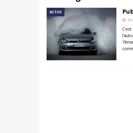
[ 17 juin 2025 ]
Peugeot E-20
Pub
ACTUS
[ 11 avril 2020 ]
#StayHome :
10 
C’est
l’aut
7ème 
comm