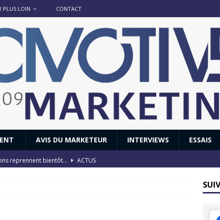
R PLUS LOIN
CONTACT
IENT
AVIS DU MARKETEUR
INTERVIEWS
ESSAIS
ions reprennent bientôt…
ACTUS
8 : Oui, les français vont parfois trop loin.
ACTUS
SUI
 : nouveau film de marque pour Citroën
AVIS DU MARKETEUR
ace : voyage, voyage…
ACTUS