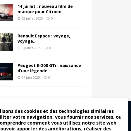
14 juillet : nouveau film de
marque pour Citroën
12 juillet 2025
0
Renault Espace : voyage,
voyage…
6 juillet 2025
0
Peugeot E-208 GTi : naissance
d’une légende
17 juin 2025
0
lisons des cookies et des technologies similaires
iliter votre navigation, vous fournir nos services, ou
comprendre comment vous utilisez notre site web
ro : pour les gens vrais
pouvoir apporter des améliorations, réaliser des