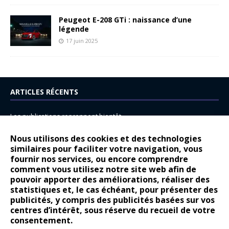
Peugeot E-208 GTi : naissance d’une
légende
17 juin 2025
ARTICLES RÉCENTS
Les publications reprennent bientôt…
DS N°8 : Oui, les français vont parfois trop loin.
Nous utilisons des cookies et des technologies
14 juillet : nouveau film de marque pour Citroën
similaires pour faciliter votre navigation, vous
fournir nos services, ou encore comprendre
Renault Espace : voyage, voyage…
comment vous utilisez notre site web afin de
pouvoir apporter des améliorations, réaliser des
Peugeot E-208 GTi : naissance d’une légende
statistiques et, le cas échéant, pour présenter des
publicités, y compris des publicités basées sur vos
COMMENTAIRES RÉCENTS
centres d’intérêt, sous réserve du recueil de votre
consentement.
Bernard Dardart
dans
Dacia Sandero : pour les gens vrais