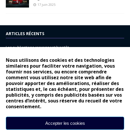
17 juin 2025
ARTICLES RÉCENTS
Les publications reprennent bientôt…
DS N°8 : Oui, les français vont parfois trop loin.
Nous utilisons des cookies et des technologies
similaires pour faciliter votre navigation, vous
14 juillet : nouveau film de marque pour Citroën
fournir nos services, ou encore comprendre
Renault Espace : voyage, voyage…
comment vous utilisez notre site web afin de
pouvoir apporter des améliorations, réaliser des
Peugeot E-208 GTi : naissance d’une légende
statistiques et, le cas échéant, pour présenter des
publicités, y compris des publicités basées sur vos
COMMENTAIRES RÉCENTS
centres d’intérêt, sous réserve du recueil de votre
consentement.
Bernard Dardart
dans
Dacia Sandero : pour les gens vrais
Gilly
dans
Citroën ë-C3 : la révolution a commencé
Accepter les cookies
gyo
dans
Alpine A290 : L’irrésistible attraction de la légèreté