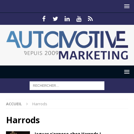
ACCUEIL
Harrods
Harrods
Jaguar s’expose chez Harrods !