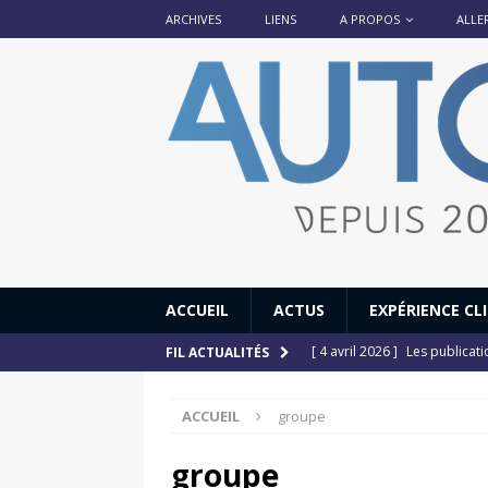
ARCHIVES
LIENS
A PROPOS
ALLE
ACCUEIL
ACTUS
EXPÉRIENCE CL
[ 4 avril 2026 ]
Les publicat
FIL ACTUALITÉS
[ 13 septembre 2025 ]
DS N°
ACCUEIL
groupe
[ 12 juillet 2025 ]
14 juillet
[ 6 juillet 2025 ]
Renault Esp
groupe