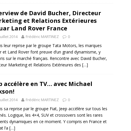
erview de David Bucher, Directeur
keting et Relations Extérieures
uar Land Rover France
juillet 2014
Frédéric MARTINEZ
0
s leur reprise par le groupe Tata Motors, les marques
r et Land Rover font preuve d’un grand dynamisme, y
is sur le marché français. Rencontre avec David Bucher,
teur Marketing et Relations Extérieures des
[…]
p accélère en TV… avec Michael
kson!
juillet 2014
Frédéric MARTINEZ
0
s sa reprise par le groupe Fiat, Jeep accélère sur tous les
és. Logique, les 4×4, SUV et crossovers sont les rares
nts dynamiques en ce moment. Y compris en France et
at l’a
[…]