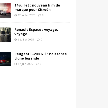
14 juillet : nouveau film de
marque pour Citroën
12 juillet 2025
0
Renault Espace : voyage,
voyage…
6 juillet 2025
0
Peugeot E-208 GTi : naissance
d’une légende
17 juin 2025
0