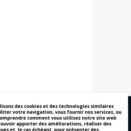
lisons des cookies et des technologies similaires
iliter votre navigation, vous fournir nos services, ou
comprendre comment vous utilisez notre site web
ro : pour les gens vrais
pouvoir apporter des améliorations, réaliser des
tion a commencé
ques et, le cas échéant, pour présenter des