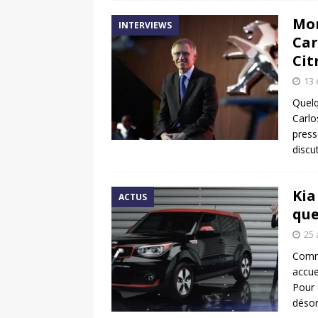
Mon
INTERVIEWS
Car
Cit
13 
Quelq
Carlo
press
discu
Kia
ACTUS
que
25 
Comme
accue
Pour 
désor