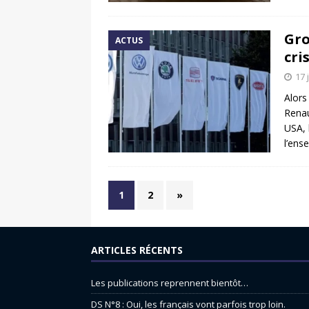
Gro
ACTUS
cri
17 
Alors
Renau
USA, 
l’ens
1
2
»
ARTICLES RÉCENTS
Les publications reprennent bientôt…
DS N°8 : Oui, les français vont parfois trop loin.