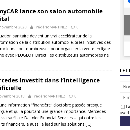
8 GTi : naissance d’une légende
ACTUS
yCAR lance son salon automobile
 Honda dévoile un spot publicitaire… confiné!
ACTUS
ital
 novembre 2020
Frédéric MARTINEZ
0
tuation sanitaire devient un vrai accélérateur de la
formation de la distribution automobile. Si les initiatives des
ructeurs sont nombreuses pour organiser la vente en ligne
 avec PEUGEOT Direct, les distributeurs automobiles ne
LET
cedes investit dans l’Intelligence
ificielle
No
novembre 2018
Frédéric MARTINEZ
0
E-m
 une information “financière” d’octobre passée presque
I 
rçue et qui a pourtant une grande importance. Mercedes-
used 
 via sa filiale Daimler Financial Services – qui outre les
its financiers, a aussi le lead sur les solutions
[…]