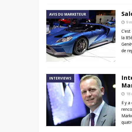
Sal
AVIS DU MARKETEUR
9 m
C’est
la 85
Genèv
de re
Int
INTERVIEWS
Mar
18
Il y
renc
Marke
quatr