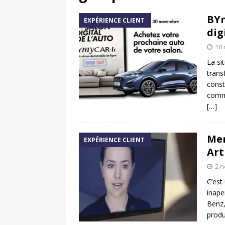
[ 17 juin 2025 ]
Peugeot E-20
BYm
EXPÉRIENCE CLIENT
[ 11 avril 2020 ]
#StayHome :
dig
18
La si
trans
const
comme
[…]
Mer
EXPÉRIENCE CLIENT
Art
2 
C’est
inape
Benz,
produ