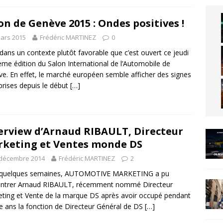
on de Genève 2015 : Ondes positives !
ars 2015
Frédéric MARTINEZ
0
 dans un contexte plutôt favorable que c’est ouvert ce jeudi
ème édition du Salon International de l’Automobile de
e. En effet, le marché européen semble afficher des signes
prises depuis le début
[…]
erview d’Arnaud RIBAULT, Directeur
keting et Ventes monde DS
 décembre 2014
Frédéric MARTINEZ
2
 a quelques semaines, AUTOMOTIVE MARKETING a pu
ontrer Arnaud RIBAULT, récemment nommé Directeur
ting et Vente de la marque DS après avoir occupé pendant
e ans la fonction de Directeur Général de DS
[…]