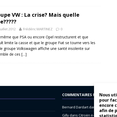
upe VW : La crise? Mais quelle
se?????
juillet 2012
Frédéric MARTINEZ
0
 même que PSA ou encore Opel restructurent et que
lt limite la casse et que le groupe Fiat se tourne vers les
le groupe Volkswagen affiche une santé insolente sur
emble de ces
[…]
Nous uti
COMMENTAIRES RÉCENTS
pour fac
encore 
Bernard Dardart
dans
Dacia Sande
afin de 
Gilly
dans
Citroën ë-C3 : la révolu
statisti