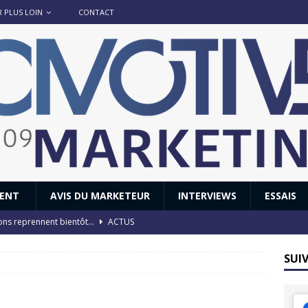
R PLUS LOIN
CONTACT
IENT
AVIS DU MARKETEUR
INTERVIEWS
ESSAIS
ions reprennent bientôt…
ACTUS
8 : Oui, les français vont parfois trop loin.
ACTUS
SUI
 : nouveau film de marque pour Citroën
AVIS DU MARKETEUR
ace : voyage, voyage…
ACTUS