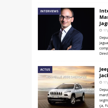
Int
INTERVIEWS
Mar
Jag
17 
Depui
Jagua
compr
Direc
Jee
ACTUS
Jac
17 
Depui
march
segme
ça, Fi