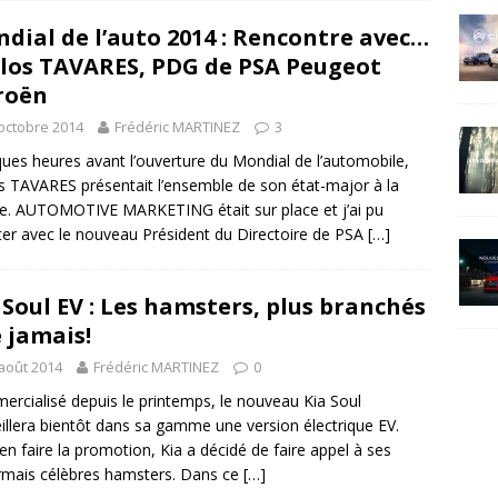
dial de l’auto 2014 : Rencontre avec…
los TAVARES, PDG de PSA Peugeot
roën
octobre 2014
Frédéric MARTINEZ
3
ues heures avant l’ouverture du Mondial de l’automobile,
s TAVARES présentait l’ensemble de son état-major à la
e. AUTOMOTIVE MARKETING était sur place et j’ai pu
ter avec le nouveau Président du Directoire de PSA
[…]
 Soul EV : Les hamsters, plus branchés
 jamais!
août 2014
Frédéric MARTINEZ
0
rcialisé depuis le printemps, le nouveau Kia Soul
illera bientôt dans sa gamme une version électrique EV.
en faire la promotion, Kia a décidé de faire appel à ses
mais célèbres hamsters. Dans ce
[…]