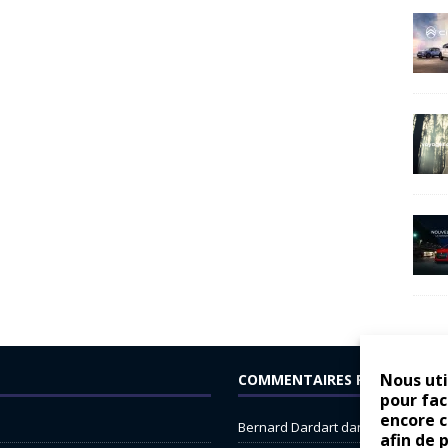
Nous uti
COMMENTAIRES RÉCENTS
pour fac
encore 
Bernard Dardart
dans
Dacia Sande
afin de 