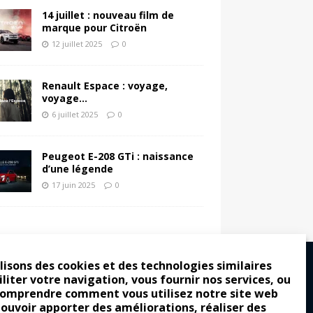
14 juillet : nouveau film de
marque pour Citroën
12 juillet 2025
0
Renault Espace : voyage,
voyage…
6 juillet 2025
0
Peugeot E-208 GTi : naissance
d’une légende
17 juin 2025
0
lisons des cookies et des technologies similaires
iliter votre navigation, vous fournir nos services, ou
comprendre comment vous utilisez notre site web
ro : pour les gens vrais
pouvoir apporter des améliorations, réaliser des