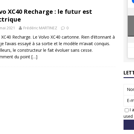
8 GTi : naissance d’une légende
ACTUS
vo XC40 Recharge : le futur est
 Honda dévoile un spot publicitaire… confiné!
ACTUS
ctrique
mai 2021
Frédéric MARTINEZ
0
 XC40 Recharge. Le Volvo XC40 cartonne. Rien d’étonnant à
: je l’avais essayé à sa sortie et le modèle m’avait conquis.
illeurs, le constructeur le fait évoluer sans cesse.
mment du point
[…]
LET
No
E-m
I 
used 