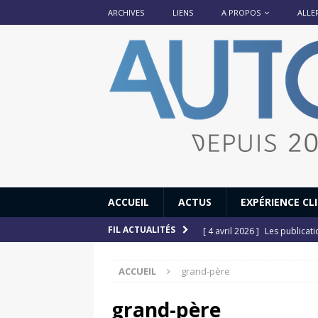
ARCHIVES
LIENS
A PROPOS
ALLE
ACCUEIL
ACTUS
EXPÉRIENCE CL
[ 4 avril 2026 ]
Les publicat
FIL ACTUALITÉS
[ 13 septembre 2025 ]
DS N°
ACCUEIL
grand-père
[ 12 juillet 2025 ]
14 juillet
[ 6 juillet 2025 ]
Renault Esp
grand-père