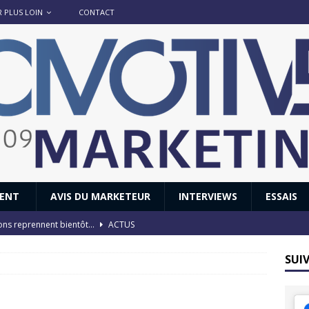
R PLUS LOIN
CONTACT
IENT
AVIS DU MARKETEUR
INTERVIEWS
ESSAIS
ions reprennent bientôt…
ACTUS
8 : Oui, les français vont parfois trop loin.
ACTUS
SUI
 : nouveau film de marque pour Citroën
AVIS DU MARKETEUR
ace : voyage, voyage…
ACTUS