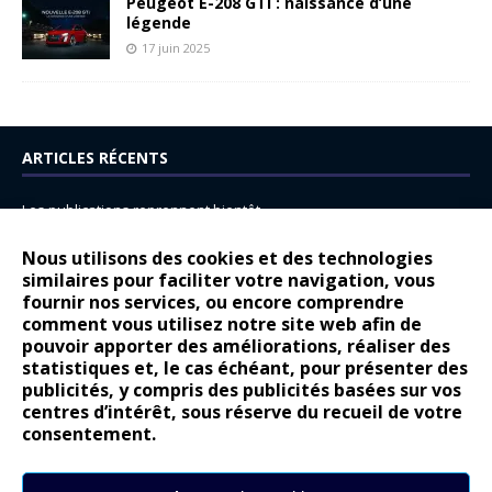
Peugeot E-208 GTi : naissance d’une
légende
17 juin 2025
ARTICLES RÉCENTS
Les publications reprennent bientôt…
DS N°8 : Oui, les français vont parfois trop loin.
Nous utilisons des cookies et des technologies
14 juillet : nouveau film de marque pour Citroën
similaires pour faciliter votre navigation, vous
fournir nos services, ou encore comprendre
Renault Espace : voyage, voyage…
comment vous utilisez notre site web afin de
pouvoir apporter des améliorations, réaliser des
Peugeot E-208 GTi : naissance d’une légende
statistiques et, le cas échéant, pour présenter des
publicités, y compris des publicités basées sur vos
COMMENTAIRES RÉCENTS
centres d’intérêt, sous réserve du recueil de votre
consentement.
Bernard Dardart
dans
Dacia Sandero : pour les gens vrais
Gilly
dans
Citroën ë-C3 : la révolution a commencé