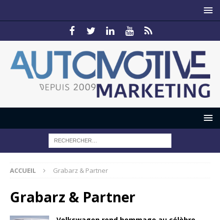
ACCUEIL
Grabarz & Partner
Grabarz & Partner
Volkswagen rend hommage au célèbre