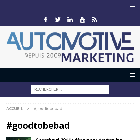
ACCUEIL
#goodtobebad
#goodtobebad
Superbowl 2014 : découvrez toutes les